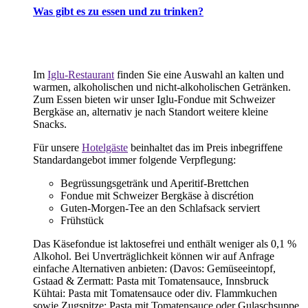
Was gibt es zu essen und zu trinken?
Im
Iglu-Restaurant
finden Sie eine Auswahl an kalten und
warmen, alkoholischen und nicht-alkoholischen Getränken.
Zum Essen bieten wir unser Iglu-Fondue mit Schweizer
Bergkäse an, alternativ je nach Standort weitere kleine
Snacks.
Für unsere
Hotelgäste
beinhaltet das im Preis inbegriffene
Standardangebot immer folgende Verpflegung:
Begrüssungsgetränk und Aperitif-Brettchen
Fondue mit Schweizer Bergkäse à discrétion
Guten-Morgen-Tee an den Schlafsack serviert
Frühstück
Das Käsefondue ist laktosefrei und enthält weniger als 0,1 %
Alkohol. Bei Unverträglichkeit können wir auf Anfrage
einfache Alternativen anbieten: (Davos: Gemüseeintopf,
Gstaad & Zermatt: Pasta mit Tomatensauce, Innsbruck
Kühtai: Pasta mit Tomatensauce oder div. Flammkuchen
sowie Zugspitze: Pasta mit Tomatensauce oder Gulaschsuppe