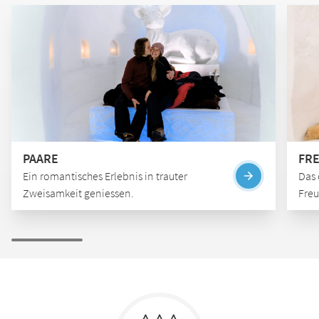
PAARE
FR
Ein romantisches Erlebnis in trauter
Das 
Zweisamkeit geniessen.
Freu