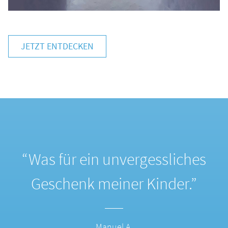
JETZT ENTDECKEN
“Was für ein unvergessliches
Geschenk meiner Kinder.”
Manuel A.