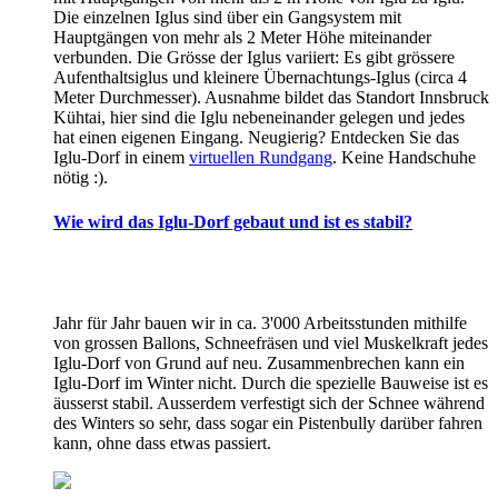
Die einzelnen Iglus sind über ein Gangsystem mit
Hauptgängen von mehr als 2 Meter Höhe miteinander
verbunden. Die Grösse der Iglus variiert: Es gibt grössere
Aufenthaltsiglus und kleinere Übernachtungs-Iglus (circa 4
Meter Durchmesser). Ausnahme bildet das Standort Innsbruck
Kühtai, hier sind die Iglu nebeneinander gelegen und jedes
hat einen eigenen Eingang. Neugierig? Entdecken Sie das
Iglu-Dorf in einem
virtuellen Rundgang
. Keine Handschuhe
nötig :).
Wie wird das Iglu-Dorf gebaut und ist es stabil?
Jahr für Jahr bauen wir in ca. 3'000 Arbeitsstunden mithilfe
von grossen Ballons, Schneefräsen und viel Muskelkraft jedes
Iglu-Dorf von Grund auf neu. Zusammenbrechen kann ein
Iglu-Dorf im Winter nicht. Durch die spezielle Bauweise ist es
äusserst stabil. Ausserdem verfestigt sich der Schnee während
des Winters so sehr, dass sogar ein Pistenbully darüber fahren
kann, ohne dass etwas passiert.