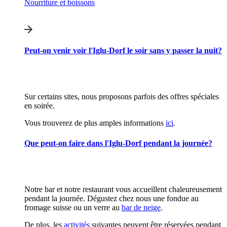
Nourriture et boissons
Peut-on venir voir l'Iglu-Dorf le soir sans y passer la nuit?
Sur certains sites, nous proposons parfois des offres spéciales
en soirée.
Vous trouverez de plus amples informations
ici
.
Que peut-on faire dans l'Iglu-Dorf pendant la journée?
Notre bar et notre restaurant vous accueillent chaleureusement
pendant la journée. Dégustez chez nous une fondue au
fromage suisse ou un verre au
bar de neige
.
De plus, les
activités
suivantes peuvent être réservées pendant