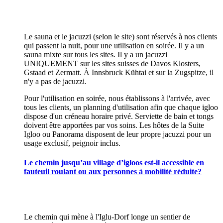
Le sauna et le jacuzzi (selon le site) sont réservés à nos clients
qui passent la nuit, pour une utilisation en soirée. Il y a un
sauna mixte sur tous les sites. Il y a un jacuzzi
UNIQUEMENT sur les sites suisses de Davos Klosters,
Gstaad et Zermatt. À Innsbruck Kühtai et sur la Zugspitze, il
n'y a pas de jacuzzi.
Pour l'utilisation en soirée, nous établissons à l'arrivée, avec
tous les clients, un planning d'utilisation afin que chaque igloo
dispose d'un créneau horaire privé. Serviette de bain et tongs
doivent être apportées par vos soins. Les hôtes de la Suite
Igloo ou Panorama disposent de leur propre jacuzzi pour un
usage exclusif, peignoir inclus.
Le chemin jusqu’au village d’igloos est-il accessible en
fauteuil roulant ou aux personnes à mobilité réduite?
Le chemin qui mène à l'Iglu-Dorf longe un sentier de