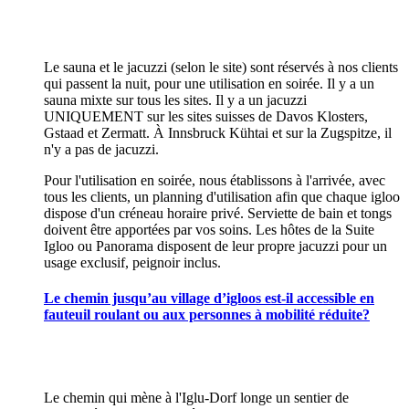
Le sauna et le jacuzzi (selon le site) sont réservés à nos clients
qui passent la nuit, pour une utilisation en soirée. Il y a un
sauna mixte sur tous les sites. Il y a un jacuzzi
UNIQUEMENT sur les sites suisses de Davos Klosters,
Gstaad et Zermatt. À Innsbruck Kühtai et sur la Zugspitze, il
n'y a pas de jacuzzi.
Pour l'utilisation en soirée, nous établissons à l'arrivée, avec
tous les clients, un planning d'utilisation afin que chaque igloo
dispose d'un créneau horaire privé. Serviette de bain et tongs
doivent être apportées par vos soins. Les hôtes de la Suite
Igloo ou Panorama disposent de leur propre jacuzzi pour un
usage exclusif, peignoir inclus.
Le chemin jusqu’au village d’igloos est-il accessible en
fauteuil roulant ou aux personnes à mobilité réduite?
Le chemin qui mène à l'Iglu-Dorf longe un sentier de