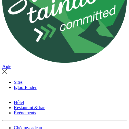
Aide
Sites
Igloo-Finder
Hôtel
Restaurant & bar
Événements
Chèque-cadeau