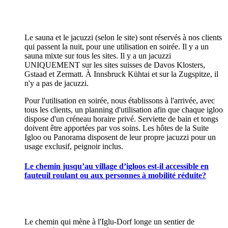
Le sauna et le jacuzzi (selon le site) sont réservés à nos clients
qui passent la nuit, pour une utilisation en soirée. Il y a un
sauna mixte sur tous les sites. Il y a un jacuzzi
UNIQUEMENT sur les sites suisses de Davos Klosters,
Gstaad et Zermatt. À Innsbruck Kühtai et sur la Zugspitze, il
n'y a pas de jacuzzi.
Pour l'utilisation en soirée, nous établissons à l'arrivée, avec
tous les clients, un planning d'utilisation afin que chaque igloo
dispose d'un créneau horaire privé. Serviette de bain et tongs
doivent être apportées par vos soins. Les hôtes de la Suite
Igloo ou Panorama disposent de leur propre jacuzzi pour un
usage exclusif, peignoir inclus.
Le chemin jusqu’au village d’igloos est-il accessible en
fauteuil roulant ou aux personnes à mobilité réduite?
Le chemin qui mène à l'Iglu-Dorf longe un sentier de