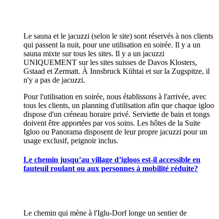
Le sauna et le jacuzzi (selon le site) sont réservés à nos clients
qui passent la nuit, pour une utilisation en soirée. Il y a un
sauna mixte sur tous les sites. Il y a un jacuzzi
UNIQUEMENT sur les sites suisses de Davos Klosters,
Gstaad et Zermatt. À Innsbruck Kühtai et sur la Zugspitze, il
n'y a pas de jacuzzi.
Pour l'utilisation en soirée, nous établissons à l'arrivée, avec
tous les clients, un planning d'utilisation afin que chaque igloo
dispose d'un créneau horaire privé. Serviette de bain et tongs
doivent être apportées par vos soins. Les hôtes de la Suite
Igloo ou Panorama disposent de leur propre jacuzzi pour un
usage exclusif, peignoir inclus.
Le chemin jusqu’au village d’igloos est-il accessible en
fauteuil roulant ou aux personnes à mobilité réduite?
Le chemin qui mène à l'Iglu-Dorf longe un sentier de