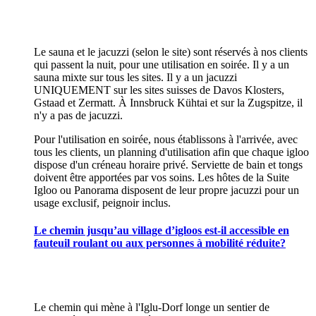
Le sauna et le jacuzzi (selon le site) sont réservés à nos clients
qui passent la nuit, pour une utilisation en soirée. Il y a un
sauna mixte sur tous les sites. Il y a un jacuzzi
UNIQUEMENT sur les sites suisses de Davos Klosters,
Gstaad et Zermatt. À Innsbruck Kühtai et sur la Zugspitze, il
n'y a pas de jacuzzi.
Pour l'utilisation en soirée, nous établissons à l'arrivée, avec
tous les clients, un planning d'utilisation afin que chaque igloo
dispose d'un créneau horaire privé. Serviette de bain et tongs
doivent être apportées par vos soins. Les hôtes de la Suite
Igloo ou Panorama disposent de leur propre jacuzzi pour un
usage exclusif, peignoir inclus.
Le chemin jusqu’au village d’igloos est-il accessible en
fauteuil roulant ou aux personnes à mobilité réduite?
Le chemin qui mène à l'Iglu-Dorf longe un sentier de