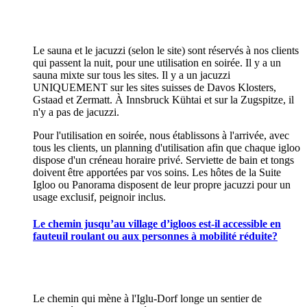
Le sauna et le jacuzzi (selon le site) sont réservés à nos clients
qui passent la nuit, pour une utilisation en soirée. Il y a un
sauna mixte sur tous les sites. Il y a un jacuzzi
UNIQUEMENT sur les sites suisses de Davos Klosters,
Gstaad et Zermatt. À Innsbruck Kühtai et sur la Zugspitze, il
n'y a pas de jacuzzi.
Pour l'utilisation en soirée, nous établissons à l'arrivée, avec
tous les clients, un planning d'utilisation afin que chaque igloo
dispose d'un créneau horaire privé. Serviette de bain et tongs
doivent être apportées par vos soins. Les hôtes de la Suite
Igloo ou Panorama disposent de leur propre jacuzzi pour un
usage exclusif, peignoir inclus.
Le chemin jusqu’au village d’igloos est-il accessible en
fauteuil roulant ou aux personnes à mobilité réduite?
Le chemin qui mène à l'Iglu-Dorf longe un sentier de