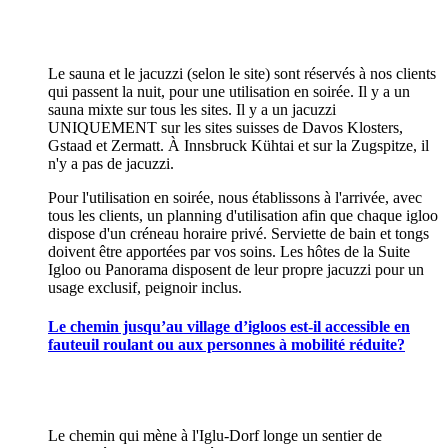
Le sauna et le jacuzzi (selon le site) sont réservés à nos clients
qui passent la nuit, pour une utilisation en soirée. Il y a un
sauna mixte sur tous les sites. Il y a un jacuzzi
UNIQUEMENT sur les sites suisses de Davos Klosters,
Gstaad et Zermatt. À Innsbruck Kühtai et sur la Zugspitze, il
n'y a pas de jacuzzi.
Pour l'utilisation en soirée, nous établissons à l'arrivée, avec
tous les clients, un planning d'utilisation afin que chaque igloo
dispose d'un créneau horaire privé. Serviette de bain et tongs
doivent être apportées par vos soins. Les hôtes de la Suite
Igloo ou Panorama disposent de leur propre jacuzzi pour un
usage exclusif, peignoir inclus.
Le chemin jusqu’au village d’igloos est-il accessible en
fauteuil roulant ou aux personnes à mobilité réduite?
Le chemin qui mène à l'Iglu-Dorf longe un sentier de