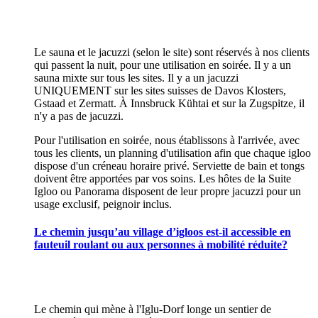
Le sauna et le jacuzzi (selon le site) sont réservés à nos clients
qui passent la nuit, pour une utilisation en soirée. Il y a un
sauna mixte sur tous les sites. Il y a un jacuzzi
UNIQUEMENT sur les sites suisses de Davos Klosters,
Gstaad et Zermatt. À Innsbruck Kühtai et sur la Zugspitze, il
n'y a pas de jacuzzi.
Pour l'utilisation en soirée, nous établissons à l'arrivée, avec
tous les clients, un planning d'utilisation afin que chaque igloo
dispose d'un créneau horaire privé. Serviette de bain et tongs
doivent être apportées par vos soins. Les hôtes de la Suite
Igloo ou Panorama disposent de leur propre jacuzzi pour un
usage exclusif, peignoir inclus.
Le chemin jusqu’au village d’igloos est-il accessible en
fauteuil roulant ou aux personnes à mobilité réduite?
Le chemin qui mène à l'Iglu-Dorf longe un sentier de