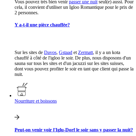
Vous pouvez très bien venir
passer une nuit
seul(e) aussi. Pour
cela, il convient d'utiliser un Igloo Romantique pour le prix de
2 personnes.
Y a-t-il une pièce chauffée?
Sur les sites de
Davos
,
Gstaad
et
Zermatt
, il y a un kota
chauffé à côté de l'igloo le soir. De plus, nous disposons d'un
sauna sur tous les sites et d'un jacuzzi sur les sites suisses,
dont vous pouvez profiter le soir en tant que client qui passe la
nuit.
Nourriture et boissons
Peut-on venir voir l'Iglu-Dorf le soir sans y passer la nuit?