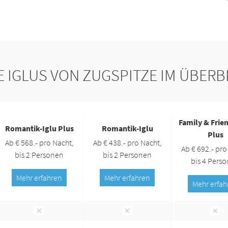
E IGLUS VON ZUGSPITZE IM ÜBERB
Family & Frien
Romantik-Iglu Plus
Romantik-Iglu
Plus
Ab € 568.- pro Nacht,
Ab € 438.- pro Nacht,
Ab € 692.- pro
bis 2 Personen
bis 2 Personen
bis 4 Pers
Mehr erfahren
Mehr erfahren
Mehr erfah