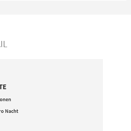
IL
TE
sonen
ro Nacht