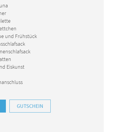
auna
ner
ilette
rettchen
e und Frühstück
nsschlafsack
nenschlafsack
tten
nd Eiskunst
manschluss
GUTSCHEIN