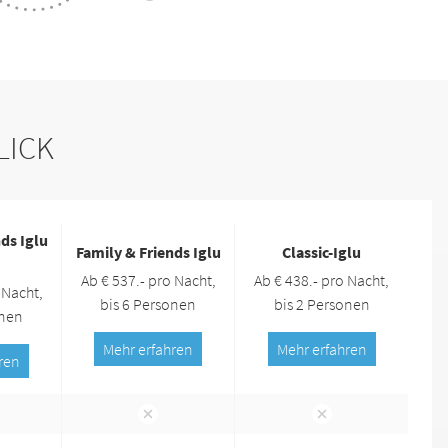
LICK
ds Iglu
Family & Friends Iglu
Classic-Iglu
Ab € 537.- pro Nacht,
Ab € 438.- pro Nacht,
 Nacht,
bis 6 Personen
bis 2 Personen
onen
Mehr erfahren
Mehr erfahren
ren