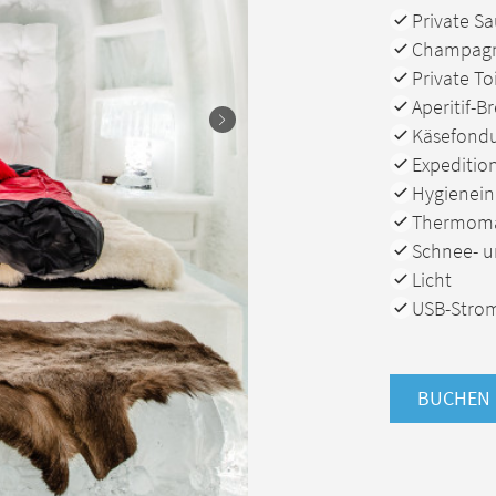
Verfügbar
Private S
Verfügbar
Champag
Verfügbar
Private To
Verfügbar
Aperitif-B
Verfügbar
Käsefondu
Verfügbar
Expeditio
Verfügbar
Hygienein
Verfügbar
Thermoma
Verfügbar
Schnee- u
Verfügbar
Licht
Verfügbar
USB-Stro
BUCHEN