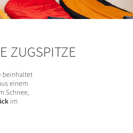
E ZUGSPITZE
 beinhaltet
 aus einem
m Schnee,
ück
im