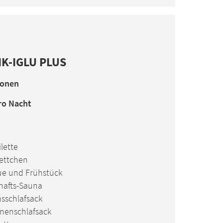
K-IGLU PLUS
sonen
ro Nacht
ilette
rettchen
e und Frühstück
hafts-Sauna
nsschlafsack
nenschlafsack