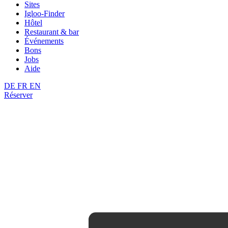
Sites
Igloo-Finder
Hôtel
Restaurant & bar
Événements
Bons
Jobs
Aide
DE
FR
EN
Réserver