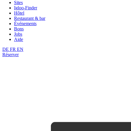
Sites
Igloo-Finder
Hôtel
Restaurant & bar
Événements
Bons
Jobs
Aide
DE
FR
EN
Réserver